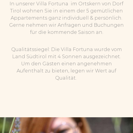
In unserer Villa Fortuna im Ortskern von Dorf
Tirol wohnen Sie in einem der 5 gemütlichen
Appartements ganz individuell & persönlich.
Gerne nehmen wir Anfragen und Buchungen
für die kommende Saison an.
Qualitätssiegel: Die Villa Fortuna wurde vom
Land Südtirol mit 4 Sonnen ausgezeichnet.
Um den Gästen einen angenehmen
Aufenthalt zu bieten, legen wir Wert auf
Qualität.