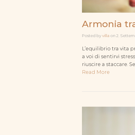
Armonia tra
Posted by
villa
on
2. Settem
L’equilibrio tra vita
a voi di sentirvi str
riuscire a staccare. 
Read More