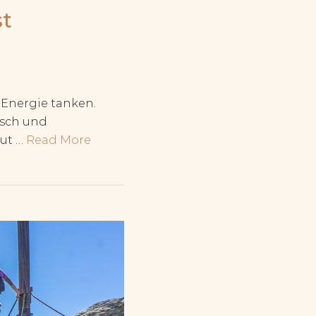
st
 Energie tanken.
isch und
tut …
Read More