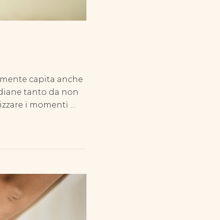
uramente capita anche
tidiane tanto da non
nizzare i momenti …