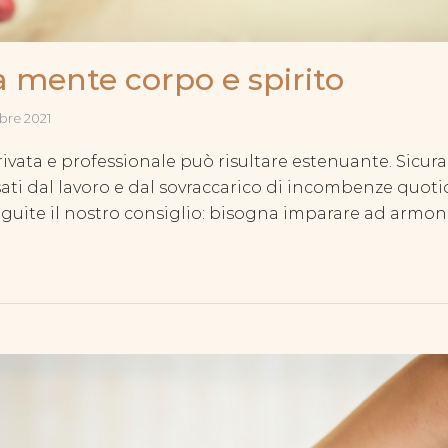
 mente corpo e spirito
bre 2021
 privata e professionale può risultare estenuante. Sic
essati dal lavoro e dal sovraccarico di incombenze quo
Seguite il nostro consiglio: bisogna imparare ad armo