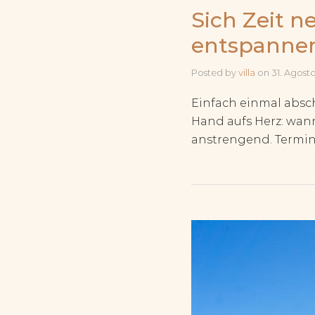
Sich Zeit n
entspannen
Posted by
villa
on
31. Agost
Einfach einmal absch
Hand aufs Herz: wann
anstrengend. Termine,