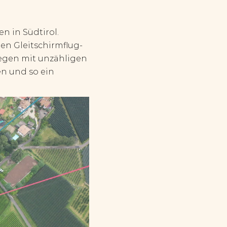
n in Südtirol.
den Gleitschirmflug-
iegen mit unzähligen
en und so ein