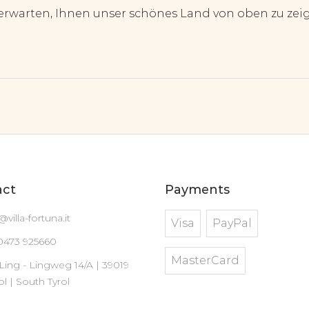
rwarten, Ihnen unser schönes Land von oben zu zei
act
Payments
@villa-fortuna.it
Visa
PayPal
0473 925660
MasterCard
 Ling - Lingweg 14/A | 39019
ol | South Tyrol