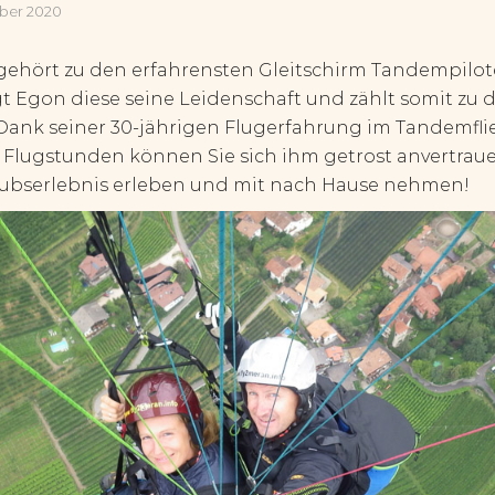
mber 2020
gehört zu den erfahrensten Gleitschirm Tandempilote
egt Egon diese seine Leidenschaft und zählt somit zu 
. Dank seiner 30-jährigen Flugerfahrung im Tandemfl
 Flugstunden können Sie sich ihm getrost anvertrau
aubserlebnis erleben und mit nach Hause nehmen!